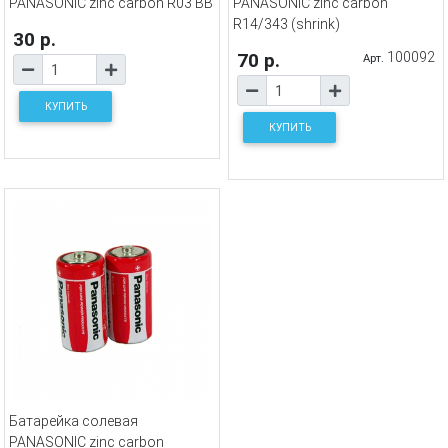
PANASONIC zinc carbon R03 BB
PANASONIC zinc carbon
R14/343 (shrink)
30 р.
70 р.
100092
Арт.
КУПИТЬ
КУПИТЬ
Батарейка солевая
PANASONIC zinc carbon