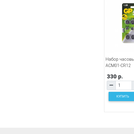
Набор часовы
ACM01-CR12
330 р.
КУПИТЬ