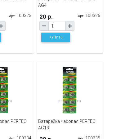
AG4
100325
20 р.
100326
Арт.
Арт.
КУПИТЬ
совая PERFEO
Батарейка часовая PERFEO
AG13
100334
100335
Арт.
Арт.