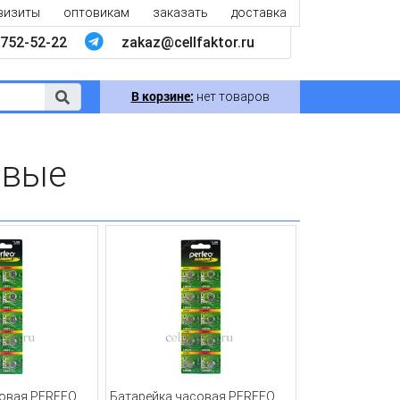
визиты
оптовикам
заказать
доставка
752-52-22
zakaz@cellfaktor.ru
В корзине:
нет товаров
овые
совая PERFEO
Батарейка часовая PERFEO