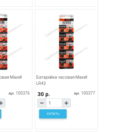
овая Maxell
Батарейка часовая Maxell
LR43
100376
30 р.
100377
Арт.
Арт.
КУПИТЬ