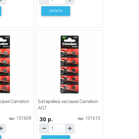
КУПИТЬ
овая Camelion
Батарейка часовая Camelion
AG7
101609
30 р.
101610
Арт.
Арт.