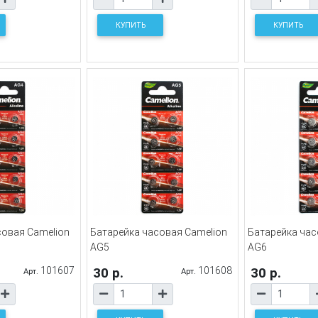
КУПИТЬ
КУПИТЬ
совая Camelion
Батарейка часовая Camelion
Батарейка час
AG5
AG6
101607
30 р.
101608
30 р.
Арт.
Арт.