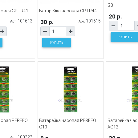
G3
совая GP LR41
Батарейка часовая GP LR44
20 р.
101613
30 р.
101615
Арт.
Арт.
КУПИТЬ
КУПИТЬ
совая PERFEO
Батарейка часовая PERFEO
Батарейка ча
G10
AG12
100323
Арт.