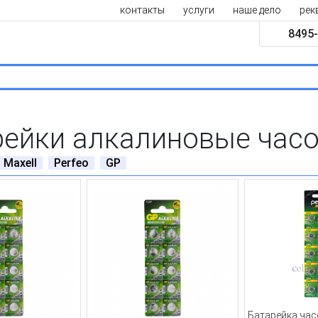
контакты
услуги
наше дело
рек
8495-
рейки алкалиновые час
Maxell
Perfeo
GP
Батарейка ча