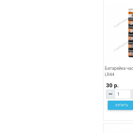
Батарейка час
LR44
30 р.
КУПИТЬ