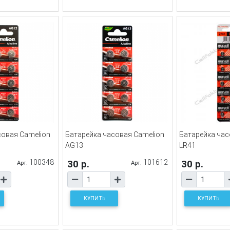
совая Camelion
Батарейка часовая Camelion
Батарейка час
AG13
LR41
100348
30 р.
101612
30 р.
Арт.
Арт.
КУПИТЬ
КУПИТЬ