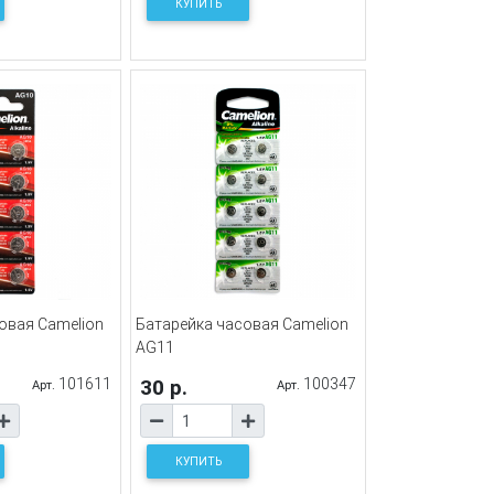
КУПИТЬ
овая Camelion
Батарейка часовая Camelion
AG11
101611
30 р.
100347
Арт.
Арт.
КУПИТЬ