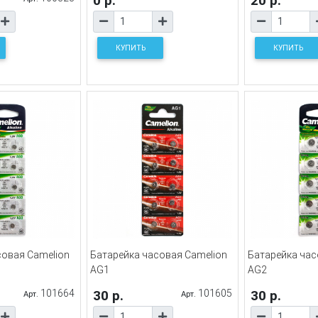
0 р.
20 р.
КУПИТЬ
КУПИТЬ
совая Camelion
Батарейка часовая Camelion
Батарейка час
AG1
AG2
101664
30 р.
101605
30 р.
Арт.
Арт.