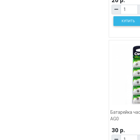
20 р.
КУПИТЬ
Батарейка ча
AG0
30 р.