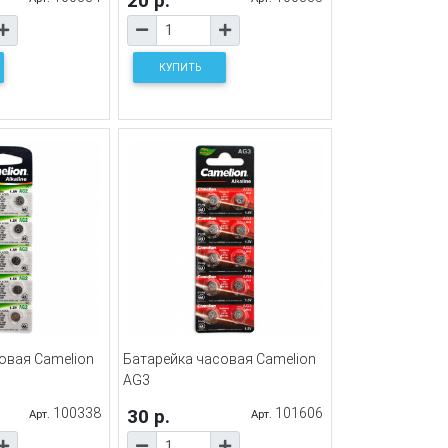
20 р.
КУПИТЬ
овая Camelion
Батарейка часовая Camelion
AG3
100338
30 р.
101606
Арт.
Арт.