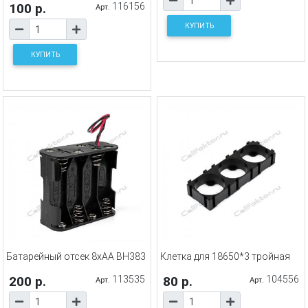
100 р.
116156
Арт.
КУПИТЬ
КУПИТЬ
Батарейный отсек 8xAA BH383
Клетка для 18650*3 тройная
200 р.
113535
80 р.
104556
Арт.
Арт.