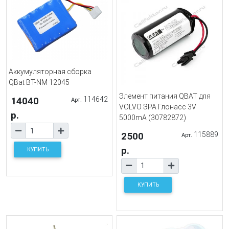
Аккумуляторная сборка
QBat BT-NM 12045
Элемент питания QBAT для
14040
114642
Арт.
VOLVO ЭРА Глонасс 3V
р.
5000mA (30782872)
2500
115889
Арт.
р.
КУПИТЬ
КУПИТЬ