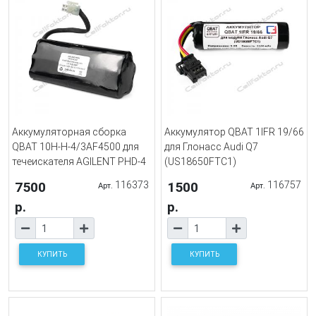
Аккумуляторная сборка
Аккумулятор QBAT 1IFR 19/66
QBAT 10H-H-4/3AF4500 для
для Глонасс Audi Q7
течеискателя AGILENT PHD-4
(US18650FTC1)
7500
116373
1500
116757
Арт.
Арт.
р.
р.
КУПИТЬ
КУПИТЬ