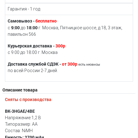
Гарантия - 1 год
Самовывоз -
бесплатно
9:00
18:00
с
до
г. Москва, Пятницкое шоссе, д.18, 3 этаж,
павильон 566
Курьерская доставка -
300р
с 9:00 до 18:00 г. Москва
Доставка службой СДЭК -
от 300р
есть нюансы
по всей России 2-7 дней.
Описание товара
Сняты с производства
BK-3HGAE/4BE
Напряжение:1,2 В
Типоразмер: AA
Состав: NiMH
Емкость: 2700 мAч