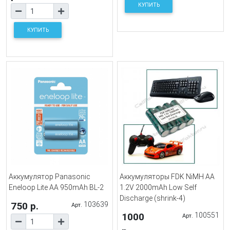
КУПИТЬ
КУПИТЬ
Аккумулятор Panasonic
Аккумуляторы FDK NiMH AA
Eneloop Lite AA 950mAh BL-2
1.2V 2000mAh Low Self
Discharge (shrink-4)
750 р.
103639
Арт.
1000
100551
Арт.