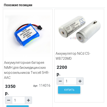
Похожие позиции
Аккумулятор NiCd CS-
WB720MD
Аккумуляторная батарея
2200
NiMH для биомедицинских
морозильников Twicell 5HR-
р.
AAC
3350
114016
Арт.
КУПИТЬ
р.