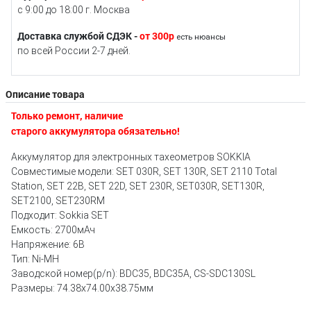
с 9:00 до 18:00 г. Москва
Доставка службой СДЭК -
от 300р
есть нюансы
по всей России 2-7 дней.
Описание товара
Только ремонт, наличие
старого аккумулятора обязательно!
Аккумулятор для электронных тахеометров SOKKIA
Совместимые модели: SET 030R, SET 130R, SET 2110 Total
Station, SET 22B, SET 22D, SET 230R, SET030R, SET130R,
SET2100, SET230RM
Подходит: Sokkia SET
Емкость: 2700мАч
Напряжение: 6В
Тип: Ni-MH
Заводской номер(p/n): BDC35, BDC35A, CS-SDC130SL
Размеры: 74.38x74.00x38.75мм