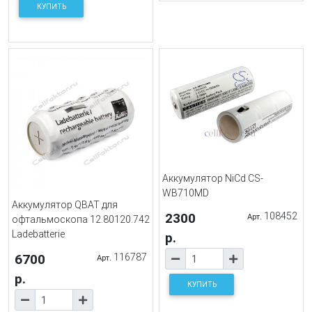
КУПИТЬ
Аккумулятор NiCd CS-
WB710MD
Аккумулятор QBAT для
2300
108452
Арт.
офтальмоскопа 12.80120.742
Ladebatterie
р.
6700
116787
Арт.
р.
КУПИТЬ