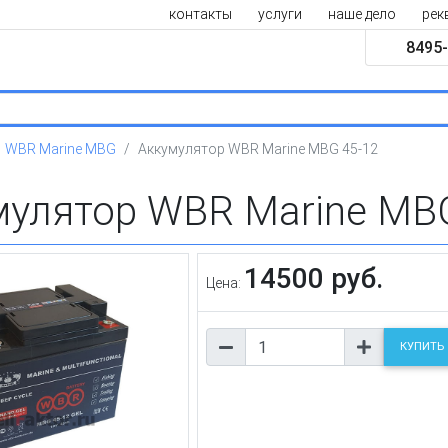
контакты
услуги
наше дело
рек
8495-
WBR Marine MBG
Аккумулятор WBR Marine MBG 45-12
мулятор WBR Marine MBG
14500 руб.
Цена:
КУПИТЬ