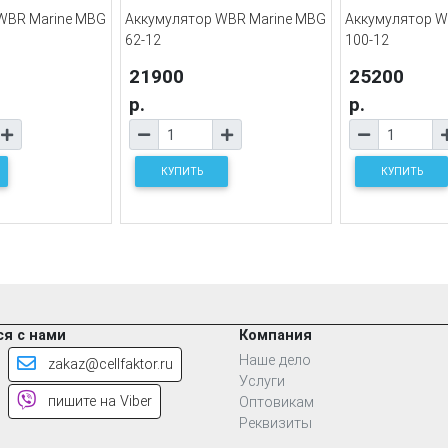
WBR Marine MBG
Аккумулятор WBR Marine MBG
Аккумулятор W
62-12
100-12
21900
25200
р.
р.
КУПИТЬ
КУПИТЬ
я с нами
Компания
Наше дело
zakaz@cellfaktor.ru
Услуги
пишите на Viber
Оптовикам
Реквизиты