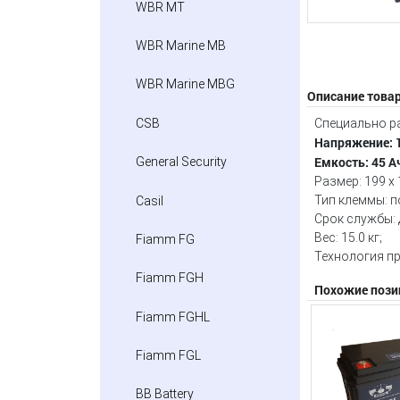
WBR MT
WBR Marine MB
WBR Marine MBG
Описание това
CSB
Cпециально ра
Напряжение: 1
Емкость: 45 А
General Security
Размер: 199 х 
Тип клеммы: п
Casil
Срок службы: д
Вес: 15.0 кг;
Fiamm FG
Технология п
Fiamm FGH
Похожие пози
Fiamm FGHL
Fiamm FGL
BB Battery