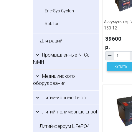
EnerSys Cyclon
Аккумулятор 
Robiton
150-12
39600
Для раций
р.
Промышленные Ni-Cd
NiMH
КУПИТЬ
Медицинского
оборудования
Литий-ионные Li-ion
Литий-полимерные Li-pol
Литий-феррум LiFePO4