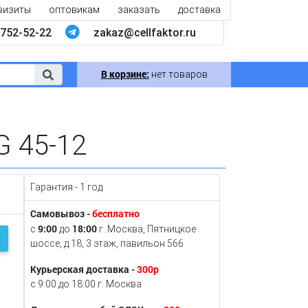
визиты
оптовикам
заказать
доставка
752-52-22
zakaz@cellfaktor.ru
В корзине:
нет товаров
 45-12
Гарантия - 1 год
Самовывоз -
бесплатно
9:00
18:00
с
до
г. Москва, Пятницкое
шоссе, д.18, 3 этаж, павильон 566
Курьерская доставка -
300р
с 9:00 до 18:00 г. Москва