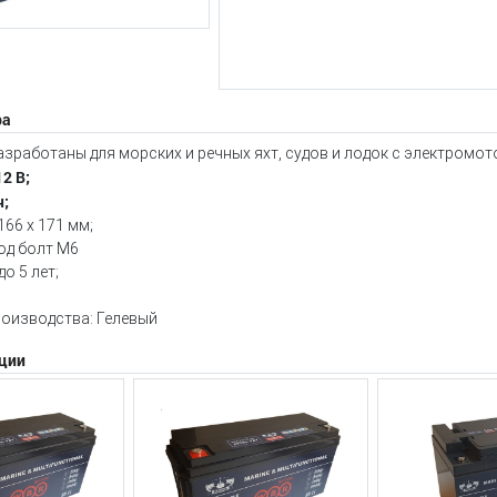
ра
зработаны для морских и речных яхт, судов и лодок с электромот
2 В;
ч;
166 х 171 мм;
од болт М6
о 5 лет;
роизводства: Гелевый
ции