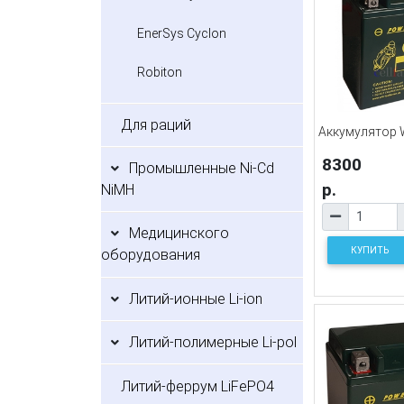
EnerSys Cyclon
Robiton
Для раций
Аккумулятор 
8300
Промышленные Ni-Cd
р.
NiMH
Медицинского
КУПИТЬ
оборудования
Литий-ионные Li-ion
Литий-полимерные Li-pol
Литий-феррум LiFePO4