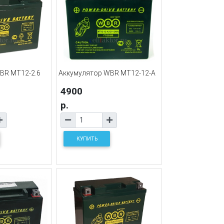
BR MT12-2.6
Аккумулятор WBR MT12-12-A
4900
р.
КУПИТЬ