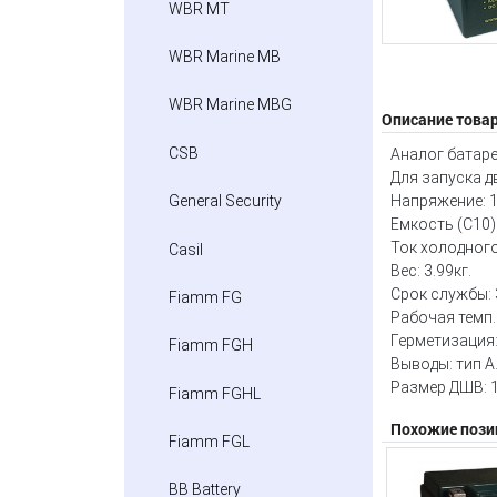
WBR MT
WBR Marine MB
WBR Marine MBG
Описание това
CSB
Аналог батар
Для запуска д
General Security
Напряжение: 1
Емкость (C10):
Ток холодного 
Casil
Вес: 3.99кг.
Срок службы: 3
Fiamm FG
Рабочая темп.:
Герметизация
Fiamm FGH
Выводы: тип А
Размер ДШВ: 1
Fiamm FGHL
Похожие пози
Fiamm FGL
BB Battery