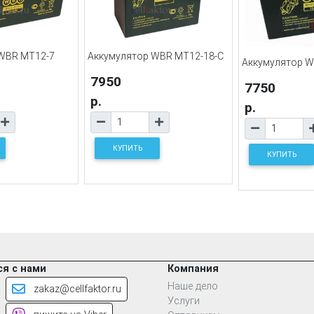
WBR MT12-7
Аккумулятор WBR MT12-18-С
Аккумулятор W
7950
7750
р.
р.
КУПИТЬ
КУПИТЬ
я с нами
Компания
Наше дело
zakaz@cellfaktor.ru
Услуги