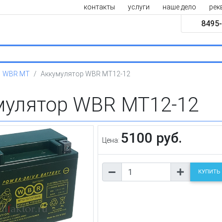
контакты
услуги
наше дело
рек
8495-
WBR MT
Аккумулятор WBR MT12-12
мулятор WBR MT12-12
5100 руб.
Цена:
КУПИТЬ