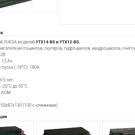
ра
YTX14-BS и YTX12-BS.
ей YUASA моделей
вигателя мотоциклов, скутеров, гидроциклов, квадроциклов, снег
2В.
 12 Aч.
пуска (-18°С): 180А.
-5 лет.
 -20˚С до 55˚С.
: AGM.
.
50х87х130 (130 с клеммами)
ции