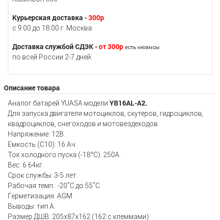
Курьерская доставка -
300р
с 9:00 до 18:00 г. Москва
Доставка службой СДЭК -
от 300р
есть нюансы
по всей России 2-7 дней.
Описание товара
YB16AL-A2.
Аналог батарей YUASA модели
Для запуска двигателя мотоциклов, скутеров, гидроциклов,
квадроциклов, снегоходов и мотовездеходов.
Напряжение: 12В.
Емкость (C10): 16 Aч.
Ток холодного пуска (-18°С): 250А.
Вес: 6.64кг.
Срок службы: 3-5 лет.
Рабочая темп.: -20˚С до 55˚С.
Герметизация: AGM.
Выводы: тип А.
Размер ДШВ: 205х87х162 (162 с клеммами)