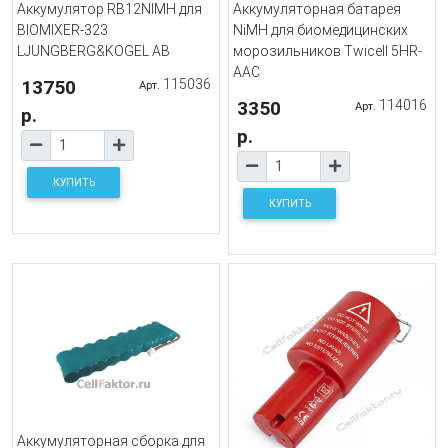
Аккумулятор RB12NIMH для
Аккумуляторная батарея
BIOMIXER-323
NiMH для биомедицинских
LJUNGBERG&KOGEL AB
морозильников Twicell 5HR-
AAC
13750
115036
Арт.
3350
114016
Арт.
р.
р.
КУПИТЬ
КУПИТЬ
Аккумуляторная сборка для