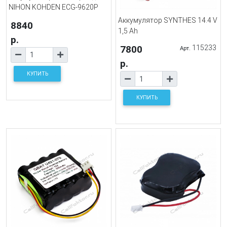
NIHON KOHDEN ECG-9620P
Аккумулятор SYNTHES 14.4 V
8840
1,5 Ah
р.
7800
115233
Арт.
р.
КУПИТЬ
КУПИТЬ