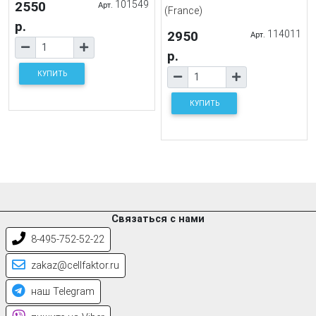
2550
101549
Арт.
(France)
р.
2950
114011
Арт.
р.
КУПИТЬ
КУПИТЬ
Связаться с нами
8-495-752-52-22
zakaz@cellfaktor.ru
наш Telegram