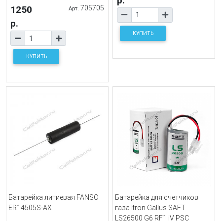
р.
1250
705705
Арт.
р.
КУПИТЬ
КУПИТЬ
Батарейка литиевая FANSO
Батарейка для счетчиков
ER14505S-AX
газа Itron Gallus SAFT
LS26500 G6 RF1 iV PSC