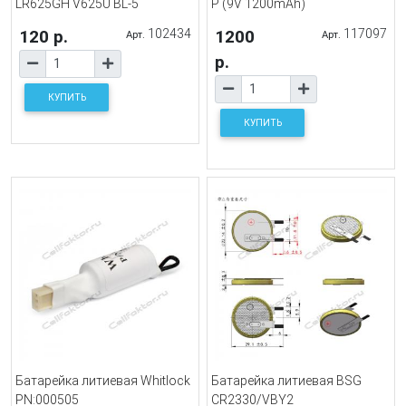
LR625GH V625U BL-5
P (9V 1200mAh)
120 р.
102434
1200
117097
Арт.
Арт.
р.
КУПИТЬ
КУПИТЬ
Батарейка литиевая Whitlock
Батарейка литиевая BSG
PN:000505
CR2330/VBY2