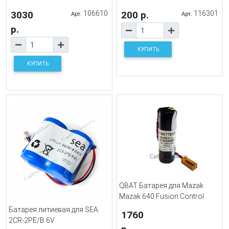
3030
106610
200 р.
116301
Арт.
Арт.
р.
КУПИТЬ
КУПИТЬ
QBAT Батарея для Mazak
Mazak 640 Fusion Control
Батарея литиевая для SEA
1760
2CR-2PE/B 6V