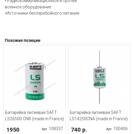
• Радиокоммуникационное и прочее
военное оборудование
•Источники бесперебойного питания
Похожие позиции
Батарейка литиевая SAFT
Батарейка литиевая SAFT
LS26500 CNR (made in France)
LS14250CNA (made in France)
1950
108337
740 р.
100406
Арт.
Арт.