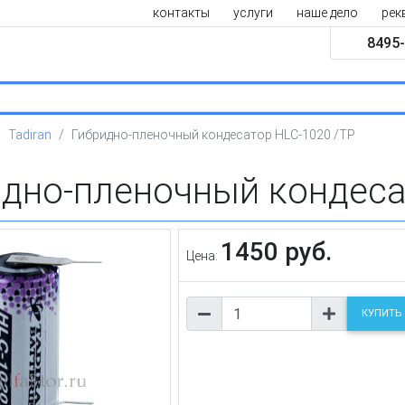
контакты
услуги
наше дело
рек
8495-
Tadiran
Гибридно-пленочный кондесатор HLC-1020 /TP
идно-пленочный кондеса
1450 руб.
Цена:
КУПИТЬ