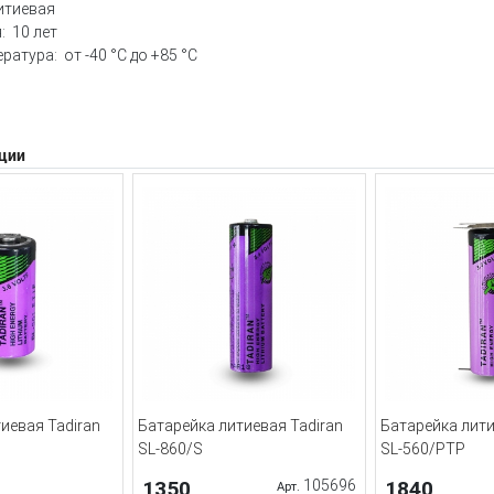
итиевая
: 10 лет
ратура: от -40 °С до +85 °С
ции
иевая Tadiran
Батарейка литиевая Tadiran
Батарейка лити
SL-860/S
SL-560/PTP
1350
105696
1840
Арт.