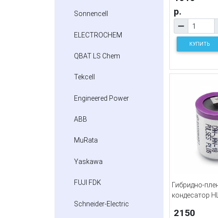
р.
Sonnencell
ELECTROCHEM
КУПИТЬ
QBAT LS Chem
Tekcell
Engineered Power
ABB
MuRata
Yaskawa
FUJI FDK
Гибридно-пле
кондесатор H
Schneider-Electric
2150