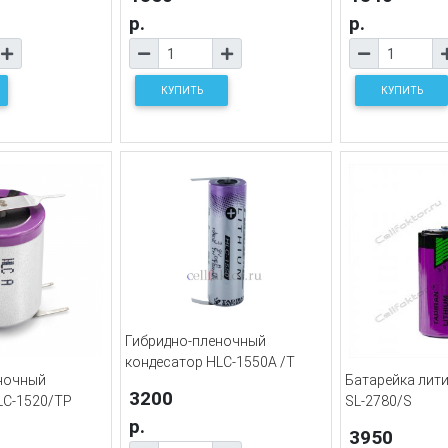
р.
р.
КУПИТЬ
КУПИТЬ
Гибридно-пленочный
кондесатор HLC-1550A /T
ночный
Батарейка лити
3200
LC-1520/TP
SL-2780/S
р.
3950