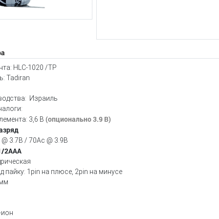
ра
та: HLC-1020 /TP
: Tadiran
n
водства: Израиль
налоги:
(опционально 3.9 B)
емента: 3,6 В
азряд
 @ 3.7B / 70Ac @ 3.9B
1/2ААА
дрическая
 пайку: 1pin на плюсе, 2pin на минусе
 мм
-ион