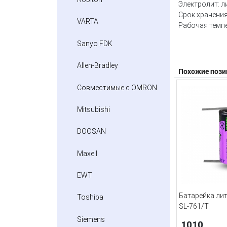
Электролит: л
Срок хранения
VARTA
Рабочая темпе
Sanyo FDK
Allen-Bradley
Похожие пози
Совместимые с OMRON
Mitsubishi
DOOSAN
Maxell
EWT
Батарейка лит
Toshiba
SL-761/T
Siemens
1010