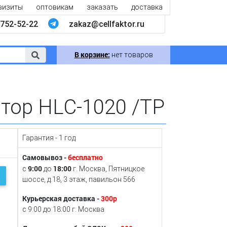
визиты
оптовикам
заказать
доставка
752-52-22
zakaz@cellfaktor.ru
В корзине:
нет товаров
тор HLC-1020 /TP
Гарантия - 1 год
Самовывоз -
бесплатно
9:00
18:00
с
до
г. Москва, Пятницкое
шоссе, д.18, 3 этаж, павильон 566
Курьерская доставка -
300р
с 9:00 до 18:00 г. Москва