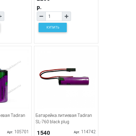
р.
КУПИТЬ
евая Tadiran
Батарейка литиевая Tadiran
SL-760 black plug
105701
1540
114742
Арт.
Арт.