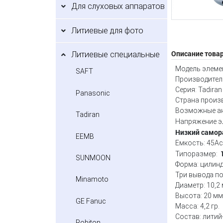
Для слуховых аппаратов
Литиевые для фото
Описание това
Литиевые специальные
Модель элемен
SAFT
Производитель
Серия: Tadira
Panasonic
Страна произ
Возможные а
Tadiran
Напряжение эл
Низкий самор
EEMB
Емкость: 45Ac
Типоразмер:
SUNMOON
Форма: цилин
Три вывода под
Minamoto
Диаметр: 10,2
Высота: 20 мм
GE Fanuc
Масса: 4,2 гр.
Состав: литий
Robiton