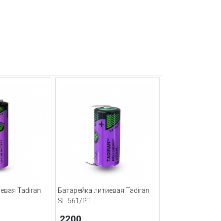
евая Tadiran
Батарейка литиевая Tadiran
SL-561/PT
2200