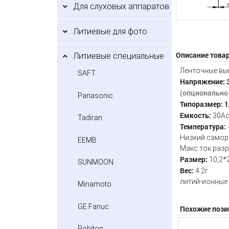
Для слуховых аппаратов
Литиевые для фото
Описание това
Литиевые специальные
Ленточные вы
SAFT
Напряжение: 3
(опционально 
Panasonic
Типоразмер: 
Емкость:
30Ac 
Tadiran
Температура:
-
Низкий самор
EEMB
Макс.ток разр
Размер:
10,2*
SUNMOON
Вес:
4.2г
литий-ионные
Minamoto
GE Fanuc
Похожие пози
Robiton