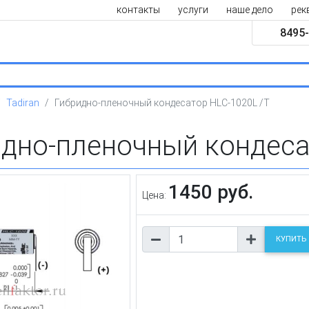
контакты
услуги
наше дело
рек
8495-
Tadiran
Гибридно-пленочный кондесатор HLC-1020L /T
идно-пленочный кондеса
1450 руб.
Цена:
КУПИТЬ