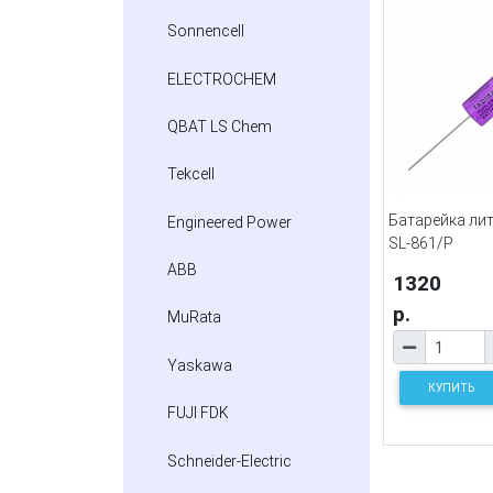
Sonnencell
ELECTROCHEM
QBAT LS Chem
Tekcell
Батарейка лит
Engineered Power
SL-861/P
ABB
1320
р.
MuRata
Yaskawa
КУПИТЬ
FUJI FDK
Schneider-Electric