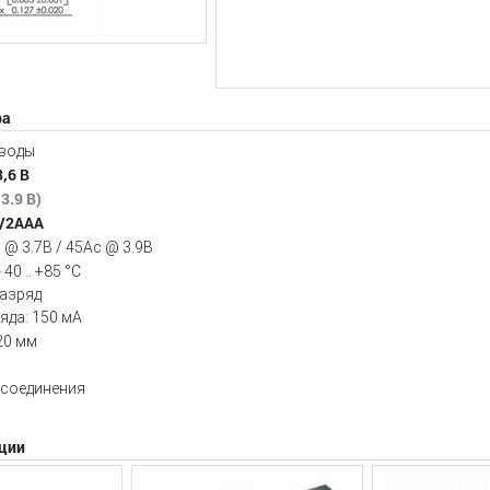
ра
воды
,6 В
3.9 B)
1/2ААА
@ 3.7B / 45Ac @ 3.9B
 40 .. +85 °C
азряд
яда: 150 мА
20 мм
 соединения
ции