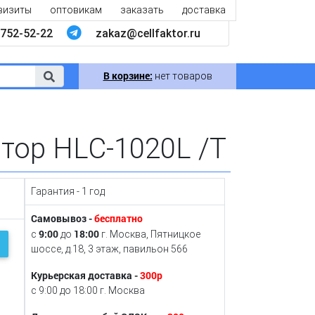
визиты
оптовикам
заказать
доставка
752-52-22
zakaz@cellfaktor.ru
В корзине:
нет товаров
тор HLC-1020L /T
Гарантия - 1 год
Самовывоз -
бесплатно
9:00
18:00
с
до
г. Москва, Пятницкое
шоссе, д.18, 3 этаж, павильон 566
Курьерская доставка -
300р
с 9:00 до 18:00 г. Москва