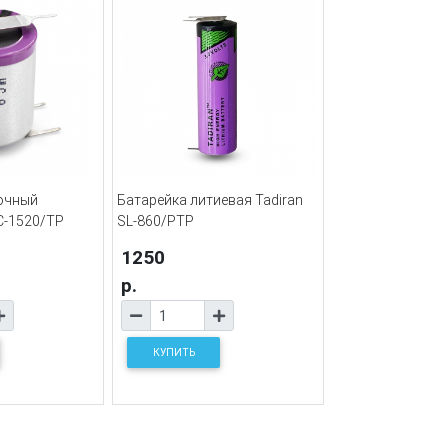
очный
Батарейка литиевая Tadiran
C-1520/TP
SL-860/PTP
1250
р.
КУПИТЬ