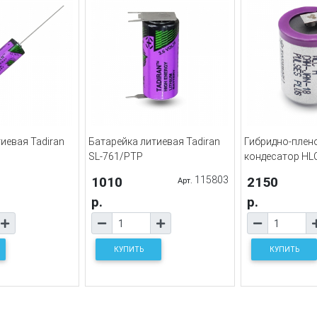
иевая Tadiran
Батарейка литиевая Tadiran
Гибридно-плен
SL-761/PTP
кондесатор HL
1010
115803
2150
Арт.
р.
р.
КУПИТЬ
КУПИТЬ