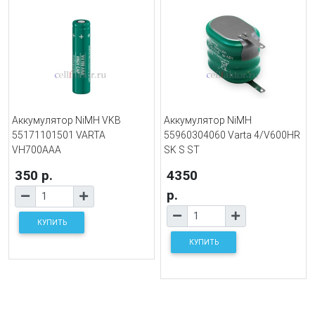
Аккумулятор NiMH VKB
Аккумулятор NiMH
55171101501 VARTA
55960304060 Varta 4/V600HR
VH700AAA
SK S ST
350 р.
4350
р.
КУПИТЬ
КУПИТЬ