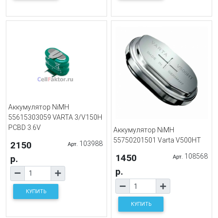
Аккумулятор NiMH
55615303059 VARTA 3/V150H
PCBD 3.6V
Аккумулятор NiMH
55750201501 Varta V500HT
2150
103988
Арт.
1450
108568
р.
Арт.
р.
КУПИТЬ
КУПИТЬ