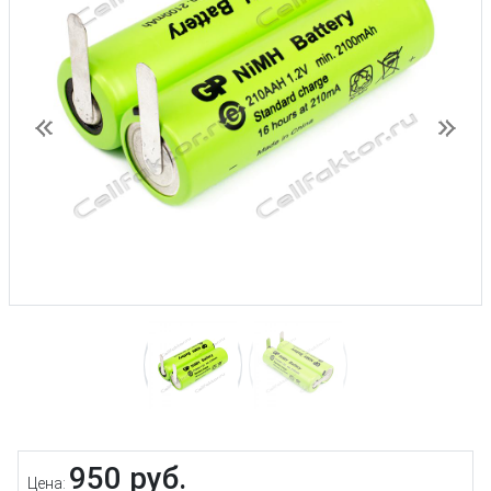
Предыдущий
След
950 руб.
Цена: