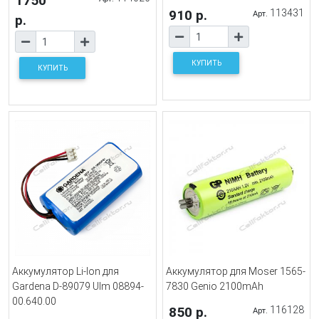
1750
910 р.
113431
Арт.
р.
КУПИТЬ
КУПИТЬ
Аккумулятор Li-Ion для
Аккумулятор для Moser 1565-
Gardena D-89079 Ulm 08894-
7830 Genio 2100mAh
00.640.00
850 р.
116128
Арт.