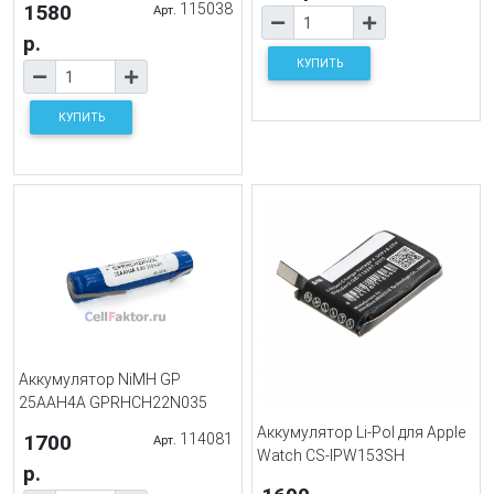
1580
115038
Арт.
р.
КУПИТЬ
КУПИТЬ
Аккумулятор NiMH GP
25AAH4A GPRHCH22N035
Аккумулятор Li-Pol для Apple
1700
114081
Арт.
Watch CS-IPW153SH
р.