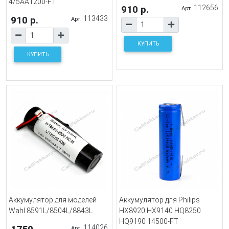
4/5AA1200-FT
910 р.
112656
Арт.
910 р.
113433
Арт.
КУПИТЬ
КУПИТЬ
Аккумулятор для моделей
Аккумулятор для Philips
Wahl 8591L/8504L/8843L
HX8920 HX9140 HQ8250
HQ9190 14500-FT
114026
Арт.