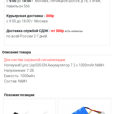
9:00
18:00
с
до
г. Москва, Пятницкое шоссе, д.18, 3 этаж,
павильон 566
Курьерская доставка -
300р
с 9:00 до 18:00 г. Москва
Доставка службой СДЭК -
от 300р
есть нюансы
по всей России 2-7 дней.
Описание товара
Для систем охранной сигнализации
Honeywell Lyric Lkp500-EN Аккумулятор 7.2 v 1000mAh NiMH
Напряжение: 7.2В
Емкость: 1000мАч
Состав: NiMH
Похожие позиции