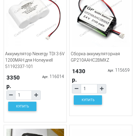
Аккумулятор Nexergy TDI 3.6V
Сборка аккумуляторная
1200MAH для Honeywell
GP210AAHC2BMXZ
51192337-101
1430
115659
Арт.
3350
116014
Арт.
р.
р.
КУПИТЬ
КУПИТЬ