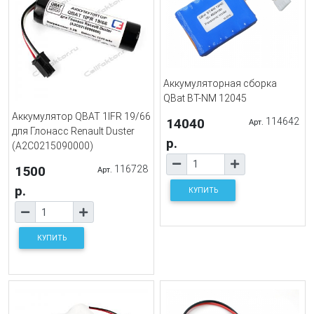
Аккумуляторная сборка
QBat BT-NM 12045
Аккумулятор QBAT 1IFR 19/66
14040
114642
Арт.
для Глонасс Renault Duster
р.
(A2C0215090000)
1500
116728
Арт.
р.
КУПИТЬ
КУПИТЬ