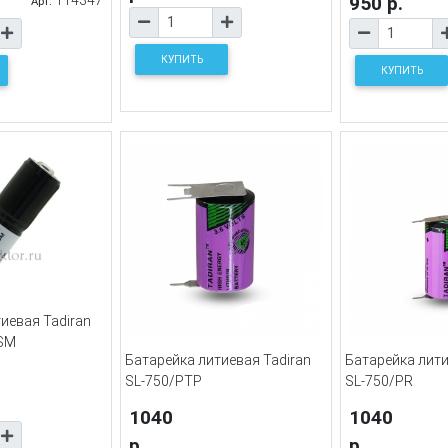
950 р.
Арт.
КУПИТЬ
КУПИТЬ
иевая Tadiran
/SM
Батарейка литиевая Tadiran
Батарейка лити
SL-750/PTP
SL-750/PR
1040
1040
р.
р.