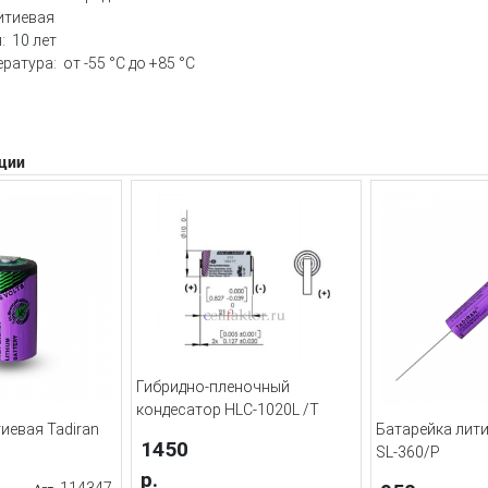
итиевая
: 10 лет
ратура: от -55 °С до +85 °С
ции
Гибридно-пленочный
кондесатор HLC-1020L /T
иевая Tadiran
Батарейка лити
1450
SL-360/P
р.
114347