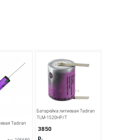
Батарейка литиевая Tadiran
TLM-1520HP/T
евая Tadiran
3850
р.
105689