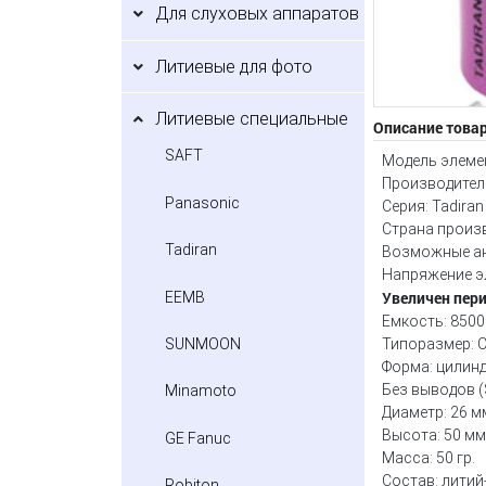
Для слуховых аппаратов
Литиевые для фото
Литиевые специальные
Описание това
SAFT
Модель элемен
Производитель
Panasonic
Серия: Tadiran
Страна произ
Tadiran
Возможные ан
Напряжение эл
Увеличен пер
EEMB
Емкость: 8500
Типоразмер: С
SUNMOON
Форма: цилин
Без выводов (S
Minamoto
Диаметр: 26 м
Высота: 50 мм
GE Fanuc
Масса: 50 гр.
Состав: литий
Robiton