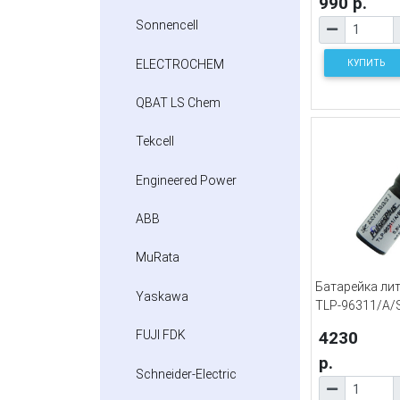
990 р.
Sonnencell
ELECTROCHEM
КУПИТЬ
QBAT LS Chem
Tekcell
Engineered Power
ABB
MuRata
Батарейка лит
Yaskawa
TLP-96311/A
4230
FUJI FDK
р.
Schneider-Electric