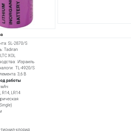
ра
та: SL-2870/S
: Tadiran
 LTC XOL
водства: Израиль
алоги: TL-4920/S
емента: 3,6 В
иод работы
 мАч
, R14, LR14
дрическая
ingle)
м
-тионил-хлорид