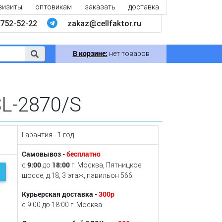
визиты
оптовикам
заказать
доставка
752-52-22
zakaz@cellfaktor.ru
В корзине:
нет товаров
SL-2870/S
Гарантия - 1 год
Самовывоз -
бесплатно
9:00
18:00
с
до
г. Москва, Пятницкое
шоссе, д.18, 3 этаж, павильон 566
Курьерская доставка -
300р
с 9:00 до 18:00 г. Москва