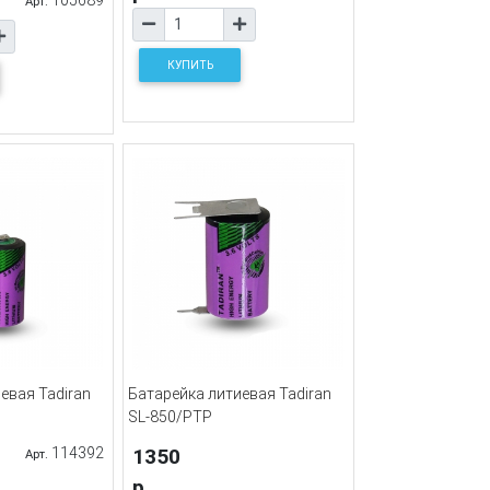
Арт.
КУПИТЬ
евая Tadiran
Батарейка литиевая Tadiran
SL-850/PTP
114392
1350
Арт.
р.