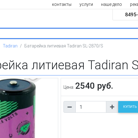
контакты
услуги
наше дело
рек
8495-
Tadiran
Батарейка литиевая Tadiran SL-2870/S
ейка литиевая Tadiran 
2540 руб.
Цена:
КУПИТЬ