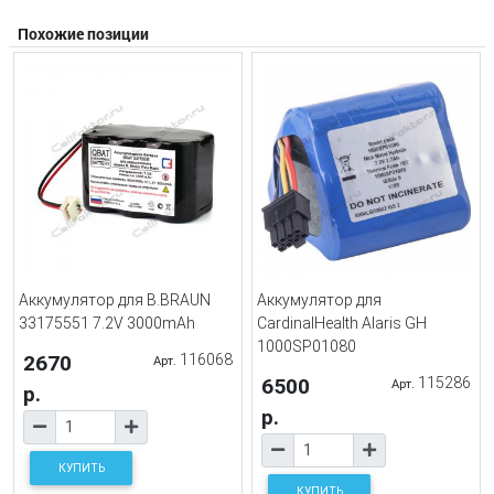
Похожие позиции
Аккумулятор для B.BRAUN
Аккумулятор для
33175551 7.2V 3000mAh
CardinalHealth Alaris GH
1000SP01080
2670
116068
Арт.
6500
115286
Арт.
р.
р.
КУПИТЬ
КУПИТЬ