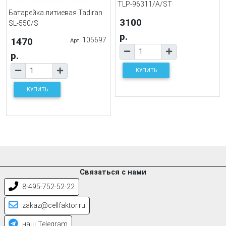
TLP-96311/A/ST
Батарейка литиевая Tadiran
3100
SL-550/S
р.
1470
105697
Арт.
р.
КУПИТЬ
КУПИТЬ
Связаться с нами
8-495-752-52-22
zakaz@cellfaktor.ru
наш Telegram