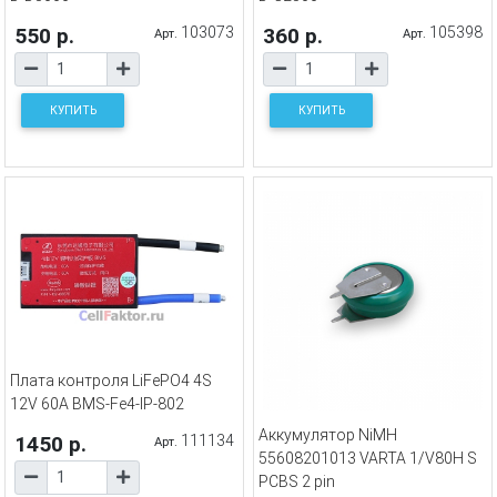
550 р.
103073
360 р.
105398
Арт.
Арт.
КУПИТЬ
КУПИТЬ
Плата контроля LiFePO4 4S
12V 60A BMS-Fe4-IP-802
Аккумулятор NiMH
1450 р.
111134
Арт.
55608201013 VARTA 1/V80H S
PCBS 2 pin