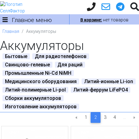
Главное меню
В корзине:
нет товаров
Главная
Аккумуляторы
Аккумуляторы
Бытовые
Для радиотелефонов
Свинцово-гелевые
Для раций
Промышленные Ni-Cd NiMH
Медицинского оборудования
Литий-ионные Li-ion
Литий-полимерные Li-pol
Литий-феррум LiFePO4
Сборки аккумуляторов
Изготовление аккумуляторов
«
1
2
3
4
...
»