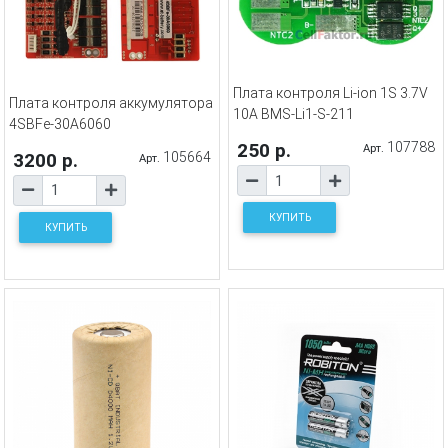
Плата контроля Li-ion 1S 3.7V
Плата контроля аккумулятора
10A BMS-Li1-S-211
4SBFe-30A6060
250 р.
107788
Арт.
3200 р.
105664
Арт.
КУПИТЬ
КУПИТЬ