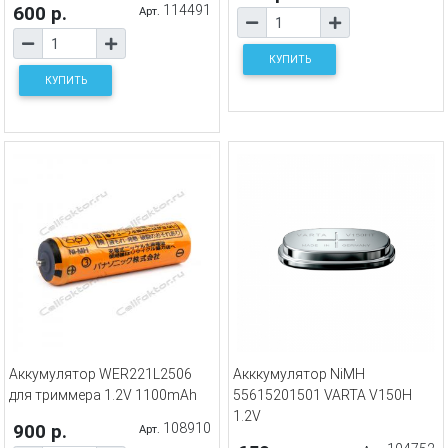
600 р.
114491
Арт.
КУПИТЬ
КУПИТЬ
Аккумулятор WER221L2506
Акккумулятор NiMH
для триммера 1.2V 1100mAh
55615201501 VARTA V150H
1.2V
900 р.
108910
Арт.