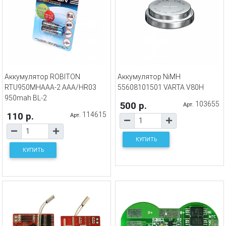
Аккумулятор ROBITON
Аккумулятор NiMH
RTU950MHAAA-2 AAА/HR03
55608101501 VARTA V80H
950mah BL-2
500 р.
103655
Арт.
110 р.
114615
Арт.
КУПИТЬ
КУПИТЬ