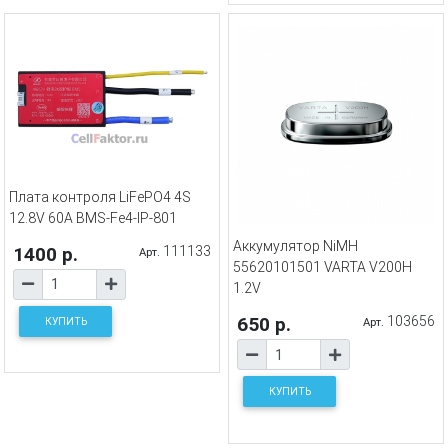
Плата контроля LiFePO4 4S
12.8V 60A BMS-Fe4-IP-801
Аккумулятор NiMH
1400 р.
111133
Арт.
55620101501 VARTA V200H
1.2V
650 р.
103656
КУПИТЬ
Арт.
КУПИТЬ