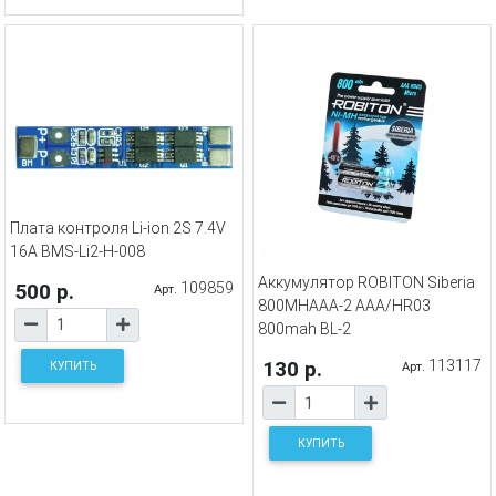
Плата контроля Li-ion 2S 7.4V
16A BMS-Li2-H-008
Аккумулятор ROBITON Siberia
500 р.
109859
Арт.
800MHAAA-2 AAA/HR03
800mah BL-2
130 р.
113117
КУПИТЬ
Арт.
КУПИТЬ