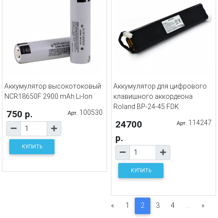
Аккумулятор высокотоковый
Аккумулятор для цифрового
NCR18650F 2900 mAh Li-Ion
клавишного аккордеона
Roland BP-24-45 FDK
750 р.
100530
Арт.
24700
114247
Арт.
р.
КУПИТЬ
КУПИТЬ
«
1
2
3
4
...
»